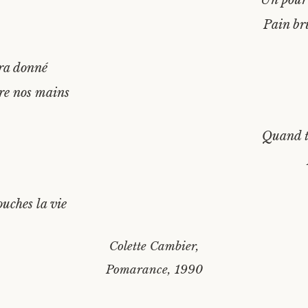
Un pour
Pain br
ra donné
ore nos mains
Quand t
uches la vie
Colette Cambier,
Pomarance, 1990