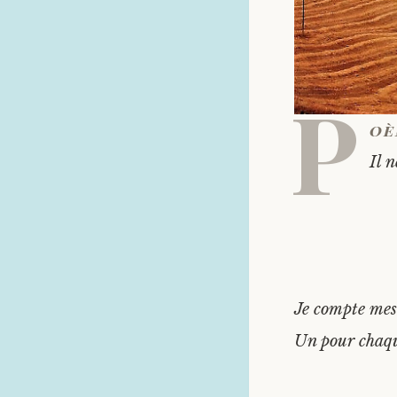
P
oè
Il n
Je compte mes
Un pour chaq