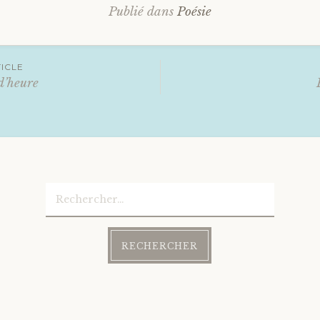
Publié dans
Poésie
ation
ICLE
d’heure
es
Rechercher :