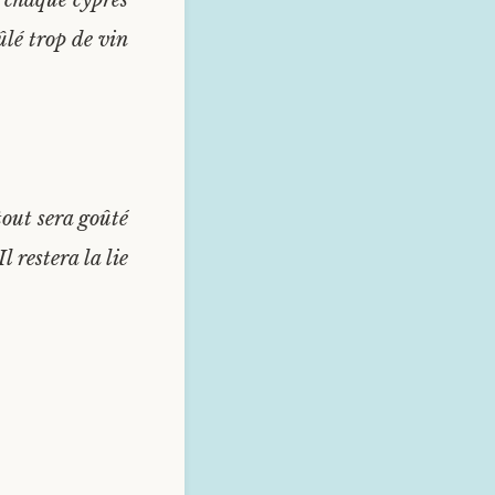
 chaque cyprès
ûlé trop de vin
out sera goûté
Il restera la lie