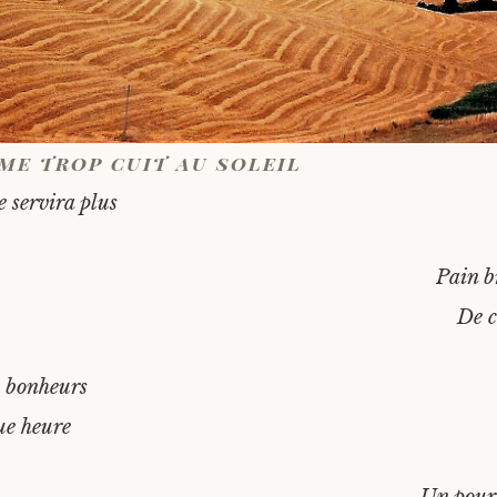
me trop cuit au soleil
e servira plus
Pain b
De c
 bonheurs
ue heure