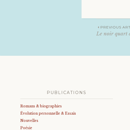
Navig
PREVIOUS ART
Le noir quart 
des
articl
PUBLICATIONS
Romans & biographies
Évolution personnelle & Essais
Nouvelles
Poésie