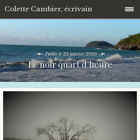
Colette Cambier, écrivain
Accéder
Accueil
au
contenu
Romans & biographies
principal
Publié le
23 janvier 2020
Le noir quart d’heure
Évolution personnelle & Essais
Nouvelles
Poésie
Liens
Contact