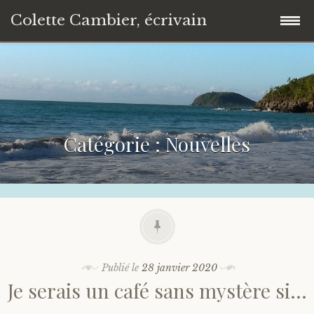
Colette Cambier, écrivain
Accéder
Accueil
au
contenu
Romans & biographies
principal
Catégorie :
Nouvelles
Évolution personnelle & Essais
Nouvelles
Poésie
Liens
Publié le
28 janvier 2020
Je serais un café sans mystère si…
Contact